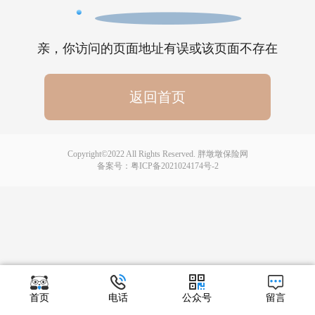
亲，你访问的页面地址有误或该页面不存在
返回首页
Copyright©2022 All Rights Reserved. 胖墩墩保险网
备案号：
粤ICP备2021024174号-2
首页
电话
公众号
留言